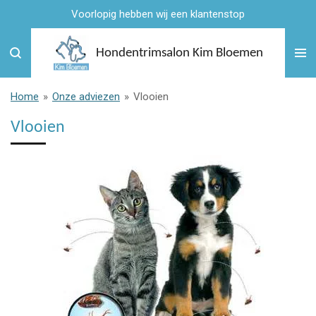
Voorlopig hebben wij een klantenstop
Ga
direct
naar
Hondentrimsalon Kim Bloemen
de
hoofdinhoud
Home
»
Onze adviezen
»
Vlooien
Vlooien