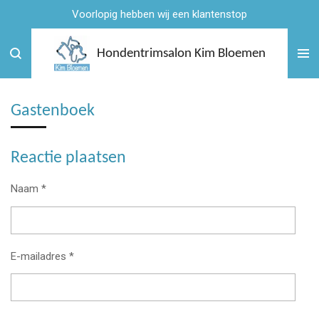
Voorlopig hebben wij een klantenstop
Ga
direct
naar
Hondentrimsalon Kim Bloemen
de
hoofdinhoud
Gastenboek
Reactie plaatsen
Naam *
E-mailadres *